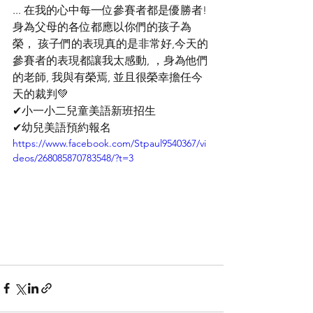
... 在我的心中每一位參賽者都是優勝者! 
身為父母的各位都應以你們的孩子為
榮， 孩子們的表現真的是非常好,今天的
參賽者的表現都讓我太感動, ，身為他們
的老師, 我與有榮焉, 並且很榮幸擔任今
天的裁判💚
✔小一小二兒童美語新班招生
✔幼兒美語預約報名 
https://www.facebook.com/Stpaul9540367/vi
deos/268085870783548/?t=3